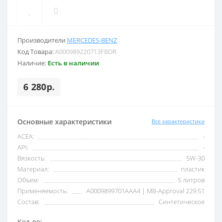
Производители
MERCEDES-BENZ
Код Товара:
A000989220713FBDR
Наличие:
Есть в наличии
6 280р.
Основные характеристики
Все характеристики
ACEA:
-
API:
-
Вязкость:
5W-30
Материал:
пластик
Объем:
5 литров
Применяемость:
A0009899701AAA4 | MB-Approval 229.51
Состав:
Синтетическое
Кол-во: