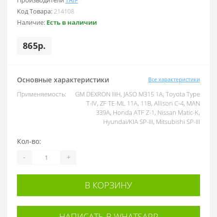
Код Товара:
214108
Наличие:
Есть в наличии
865р.
Основные характеристики
Все характеристики
Применяемость:
GM DEXRON IIIH, JASO M315 1A, Toyota Type
T-IV, ZF TE-ML 11A, 11B, Allison C-4, MAN
339A, Honda ATF Z-1, Nissan Matic-K,
Hyundai/KIA SP-III, Mitsubishi SP-III
Кол-во:
-
+
В КОРЗИНУ
НАПИСАТЬ В WHATSAPP