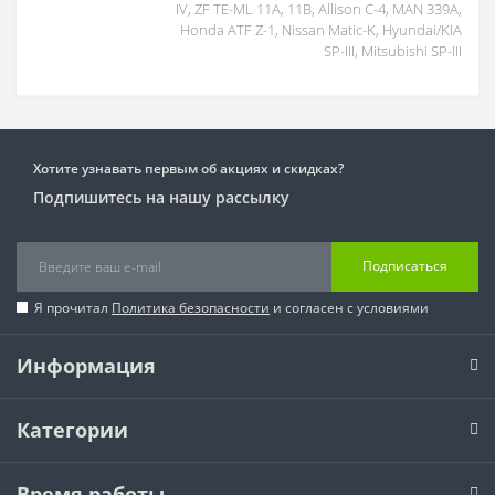
IV, ZF TE-ML 11A, 11B, Allison C-4, MAN 339A,
Honda ATF Z-1, Nissan Matic-K, Hyundai/KIA
SP-III, Mitsubishi SP-III
Хотите узнавать первым об акциях и скидках?
Подпишитесь на нашу рассылку
Подписаться
Я прочитал
Политика безопасности
и согласен с условиями
Информация
Категории
Время работы