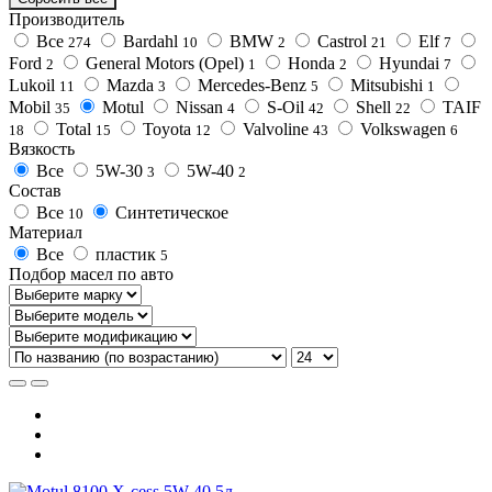
Производитель
Все
Bardahl
BMW
Castrol
Elf
274
10
2
21
7
Ford
General Motors (Opel)
Honda
Hyundai
2
1
2
7
Lukoil
Mazda
Mercedes-Benz
Mitsubishi
11
3
5
1
Mobil
Motul
Nissan
S-Oil
Shell
TAIF
35
4
42
22
Total
Toyota
Valvoline
Volkswagen
18
15
12
43
6
Вязкость
Все
5W-30
5W-40
3
2
Состав
Все
Синтетическое
10
Материал
Все
пластик
5
Подбор масел по авто