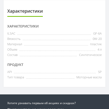
Характеристики
ХАРАКТЕРИСТИКИ
ILSAC
GF-6A
Вязкость
0W-20
Материал
пластик
Объем
4 л
Состав
Синтетическое
ПРОДУКТ
API
SP
Тип товара
Моторные масла
Хотите узнавать первым об акциях и скидках?