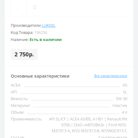
Производители
LUKOIL
Код Товара:
196256
Наличие:
Есть в наличии
2 750р.
Основные характеристики
Все характеристики
ACEA:
A5
API:
SL
Вязкость:
5W-30
Материал:
пластик
Объем:
4 л
Применяемость:
API SL/CF | ACEA A5/B5, A1/B1 | Renault RN
0700 | ОАО «АВТОВАЗ» | Ford WSS-
M2C913-А, WSS-M2C913-В, WSSM2C913-C
Состав:
Синтетическое