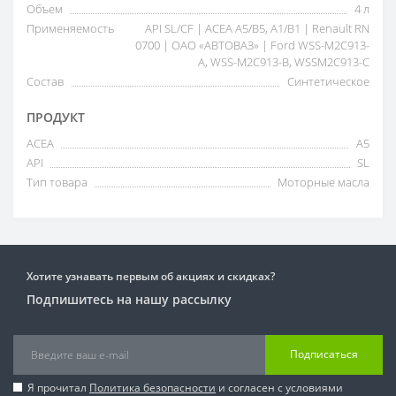
Объем
4 л
Применяемость
API SL/CF | ACEA A5/B5, A1/B1 | Renault RN
0700 | ОАО «АВТОВАЗ» | Ford WSS-M2C913-
А, WSS-M2C913-В, WSSM2C913-C
Состав
Синтетическое
ПРОДУКТ
ACEA
A5
API
SL
Тип товара
Моторные масла
Хотите узнавать первым об акциях и скидках?
Подпишитесь на нашу рассылку
Подписаться
Я прочитал
Политика безопасности
и согласен с условиями