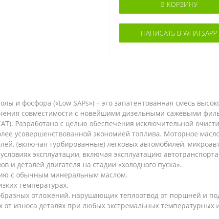
В КОРЗИНУ
НАПИСАТЬ В WHATSAPP
олы и фосфора («Low SAPs») – это запатентованная смесь высо
печения совместимости с новейшими дизельными сажевыми филь
AT). Разработано с целью обеспечения исключительной очисти
олее усовершенствованной экономией топлива. Моторное масл
ей, (включая турбированные) легковых автомобилей, микроавт
 условиях эксплуатации, включая эксплуатацию автотранспорта 
ов и деталей двигателя на стадии «холодного пуска».
нию с обычным минеральным маслом.
изких температурах.
ообразных отложений, нарушающих теплоотвод от поршней и п
 от износа деталях при любых экстремальных температурных 