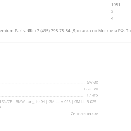
1951
3
4
emium-Parts. ☎: +7 (495) 795-75-54. Доставка по Москве и РФ. Т
5W-30
пластик
1 литр
I SN/CF | BMW Longlife-04 | GM-LL-A-025 | GM-LL-B-025
0
Синтетическое