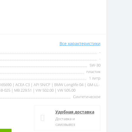
Все характеристики
-
-
5W-30
пластик
1 литр
165690 | ACEA C3 | API SN/CF | BMW Longlife-04 | GM-LL-
-B-025 | MB 229.51 | VW 502.00 | VW 505.00
Синтетическое
Удобная доставка
Доставка и
самовывоз