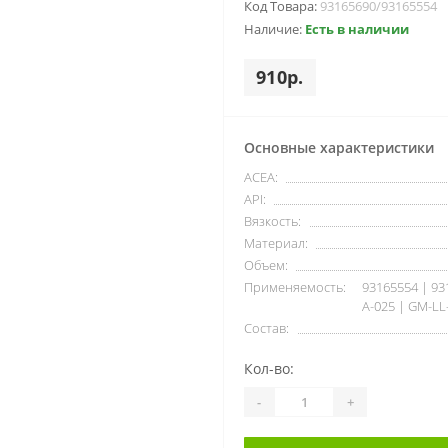
Код Товара:
93165690/93165554
Наличие:
Есть в наличии
910р.
Основные характеристики
ACEA:
API:
Вязкость:
Материал:
Объем:
Применяемость:
93165554 | 93
A-025 | GM-LL
Состав:
Кол-во:
-
+