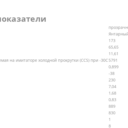
показатели
прозрачн
Янтарны
173
65,65
11,61
емая на имитаторе холодной прокрутки (CCS) при -30С
5791
0,899
-38
230
7,04
1,68
0,83
889
830
1
8