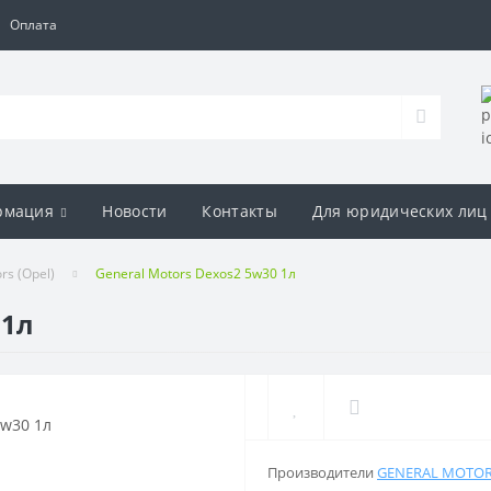
Оплата
рмация
Новости
Контакты
Для юридических лиц
s (Opel)
General Motors Dexos2 5w30 1л
 1л
Производители
GENERAL MOTORS