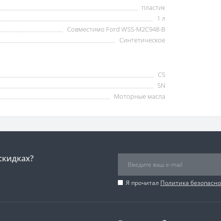
пластик
1 л
Совместимо Ford WSS-M2C948-B
Синтетическое
C5
SN
Моторные масла
скидках?
Я прочитал
Политика безопасно