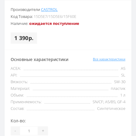
Производители
CASTROL
Код Товара:
15D5E7/15D5E6/15F60E
Наличие:
ожидается поступление
1 390р.
Основные характеристики
Все характеристики
ACEA:
A5
API:
SL
Вязкость:
5W-30
Материал:
пластик
Объем:
1 л
Применяемость:
SN/CF; A5/B5; GF-4
Состав:
Синтетическое
Кол-во:
-
+