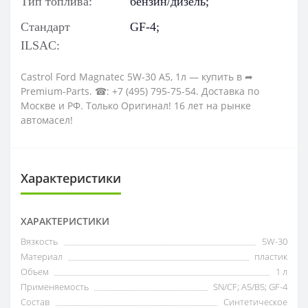
Тип топлива:
бензин/дизель;
Стандарт
GF-4;
ILSAC:
Castrol Ford Magnatec 5W-30 A5, 1л — купить в ➦
Premium-Parts. ☎: +7 (495) 795-75-54. Доставка по
Москве и РФ. Только Оригинал! 16 лет на рынке
автомасел!
Характеристики
ХАРАКТЕРИСТИКИ
Вязкость
5W-30
Материал
пластик
Объем
1 л
Применяемость
SN/CF; A5/B5; GF-4
Состав
Синтетическое