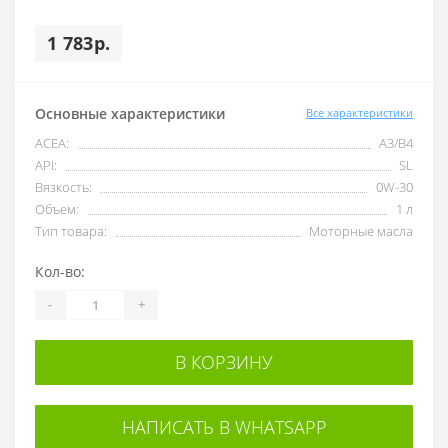
1 783р.
Основные характеристики
Все характеристики
ACEA:
A3/B4
API:
SL
Вязкость:
0W-30
Объем:
1 л
Тип товара:
Моторные масла
Кол-во:
-
+
В КОРЗИНУ
НАПИСАТЬ В WHATSAPP