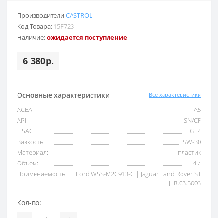
Производители
CASTROL
Код Товара:
15F723
Наличие:
ожидается поступление
6 380р.
Основные характеристики
Все характеристики
ACEA:
A5
API:
SN/CF
ILSAC:
GF4
Вязкость:
5W-30
Материал:
пластик
Объем:
4 л
Применяемость:
Ford WSS-M2C913-C | Jaguar Land Rover ST
JLR.03.5003
Кол-во: