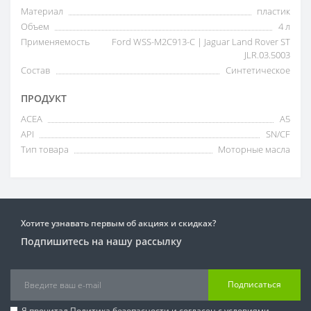
Материал
пластик
Объем
4 л
Применяемость
Ford WSS-M2C913-C | Jaguar Land Rover ST
JLR.03.5003
Состав
Синтетическое
ПРОДУКТ
ACEA
A5
API
SN/CF
Тип товара
Моторные масла
Хотите узнавать первым об акциях и скидках?
Подпишитесь на нашу рассылку
Подписаться
Я прочитал
Политика безопасности
и согласен с условиями