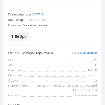
Производители
CASTROL
Код Товара:
15AF76/15F6B2
Наличие:
Есть в наличии
1 860р.
Основные характеристики
Все характеристики
ACEA:
A5
API:
SL
Вязкость:
0W-30
Материал:
пластик
Объем:
1 л
Применяемость:
API SL/CF | Volvo cars рекомендует Castrol
EDGE Professional
Состав:
Синтетическое
Кол-во: