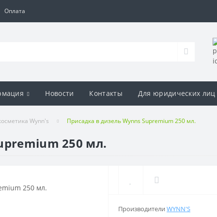
Оплата
рмация
Новости
Контакты
Для юридических лиц
косметика Wynn's
Присадка в дизель Wynns Supremium 250 мл.
upremium 250 мл.
Производители
WYNN'S