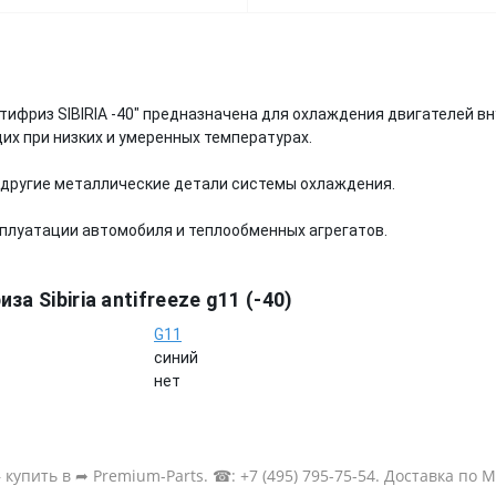
риз SIBIRIA -40" предназначена для охлаждения двигателей вну
их при низких и умеренных температурах.
другие металлические детали системы охлаждения.
сплуатации автомобиля и теплообменных агрегатов.
а Sibiria antifreeze g11 (-40)
G11
синий
нет
— купить в ➦ Premium-Parts. ☎: +7 (495) 795-75-54. Доставка по 