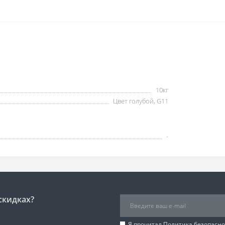
10кг
Цвет голубой, G11
-
скидках?
Я прочитал
Политика безопасно